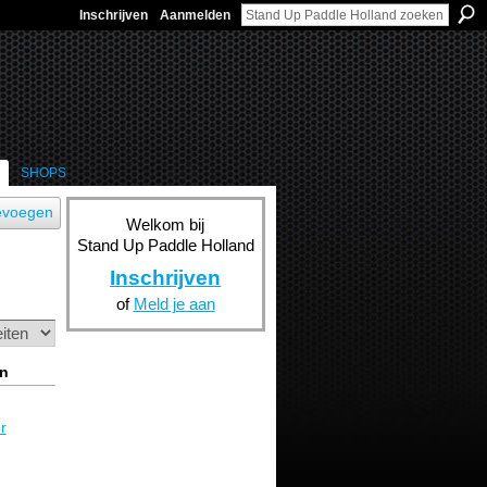
Inschrijven
Aanmelden
SHOPS
evoegen
Welkom bij
Stand Up Paddle Holland
Inschrijven
of
Meld je aan
en
r