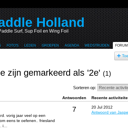
addle Holland
Paddle Surf, Sup Foil en Wing Foil
S
FOTO'S
LEDEN
GROEPEN
AGENDA
WEDSTRIJDEN
FORUM
To
ie zijn gemarkeerd als '2e'
(1)
Sorteren op:
Antwoorden
Recente activiteit
20 Jul 2012
7
Antwoord van Jaspe
d. vorig jaar veel op een
m eens te oefenen.. friesland
n. i…