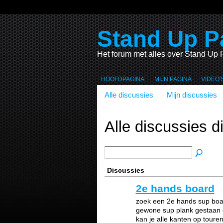
Stand Up P
Het forum met alles over Stand Up 
HOOFDPAGINA
MIJN PAGINA
VIDEO'
Alle discussies
Mijn discussies
Alle discussies d
Discussies
2e hands board
zoek een 2e hands sup boar
gewone sup plank gestaan o
kan je alle kanten op toure