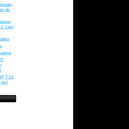
anuari.
an de
inings
2. Leer
dates
ms
varing
JD
n
!
UP 7.10
 incl