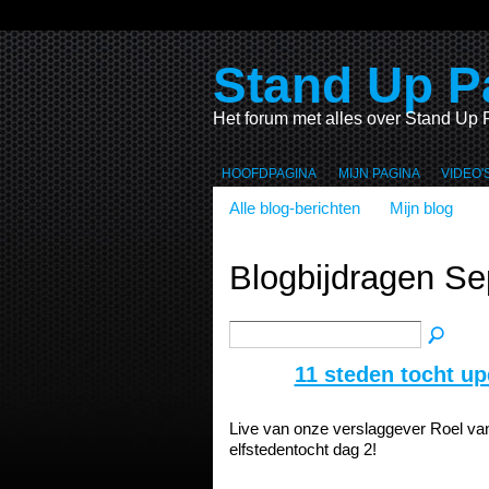
Stand Up P
Het forum met alles over Stand Up 
HOOFDPAGINA
MIJN PAGINA
VIDEO'
Alle blog-berichten
Mijn blog
Blogbijdragen S
11 steden tocht up
Live van onze verslaggever Roel va
elfstedentocht dag 2!