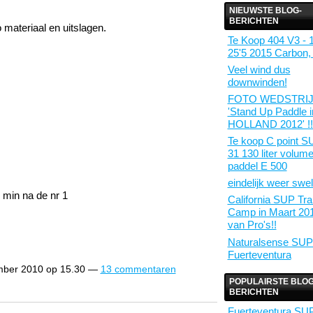
NIEUWSTE BLOG-
BERICHTEN
materiaal en uitslagen.
Te Koop 404 V3 - 1
25'5 2015 Carbon, 
Veel wind dus
downwinden!
FOTO WEDSTRI
'Stand Up Paddle i
HOLLAND 2012' !!
Te koop C point S
31 130 liter volume
paddel E 500
eindelijk weer swel
 min na de nr 1
California SUP Tra
Camp in Maart 201
van Pro's!!
Naturalsense SUP
Fuerteventura
mber 2010 op 15.30 —
13 commentaren
POPULAIRSTE BLOG
BERICHTEN
Fuerteventura SU