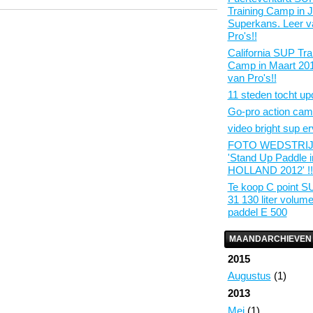
Training Camp in J
Superkans. Leer v
Pro's!!
California SUP Tra
Camp in Maart 201
van Pro's!!
11 steden tocht up
Go-pro action ca
video bright sup er
FOTO WEDSTRI
'Stand Up Paddle i
HOLLAND 2012' !!
Te koop C point S
31 130 liter volume
paddel E 500
MAANDARCHIEVEN
2015
Augustus
(1)
2013
Mei
(1)