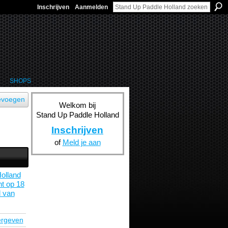
Inschrijven
Aanmelden
SHOPS
evoegen
Welkom bij
Stand Up Paddle Holland
Inschrijven
of
Meld je aan
olland
t op 18
d van
ergeven