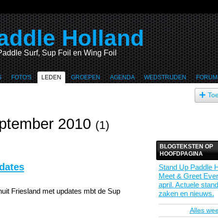
addle Holland
Paddle Surf, Sup Foil en Wing Foil
S
FOTO'S
LEDEN
GROEPEN
AGENDA
WEDSTRIJDEN
FORUM
To
eptember 2010
(1)
BLOGTEKSTEN OP
HOOFDPAGINA
dates
Stand Up Paddle H
Meet & Greet Even
april. Actuele stan
nuit Friesland met updates mbt de Sup
zaken en nieuws.
Alles we