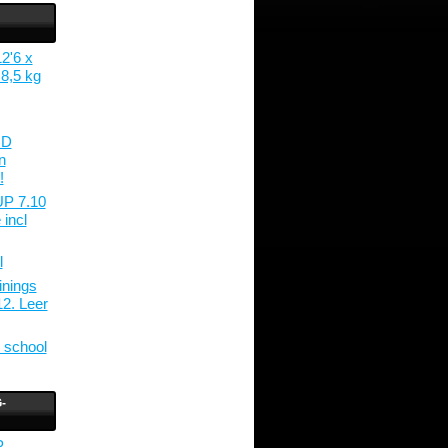
2'6 x
8,5 kg
JD
n
!
UP 7.10
 incl
l
inings
2. Leer
 school
-
P