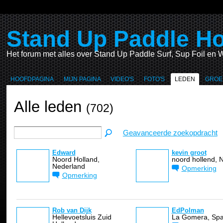
Stand Up Paddle Ho
Het forum met alles over Stand Up Paddle Surf, Sup Foil en W
HOOFDPAGINA
MIJN PAGINA
VIDEO'S
FOTO'S
LEDEN
GROE
Alle leden
(702)
Geavanceerde zoekopdracht
Edward
kevin groot
Noord Holland,
noord hollend, 
Nederland
Opmerking
Opmerking
Rob van Dijk
EdPolman
Hellevoetsluis Zuid
La Gomera, Spa