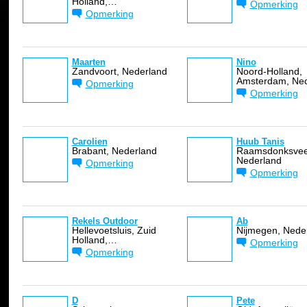
Holland,…
Opmerking
Opmerking
Maarten
Nino
Zandvoort, Nederland
Noord-Holland,
Amsterdam, Ned
Opmerking
Opmerking
Carolien
Huub Tanis
Brabant, Nederland
Raamsdonksvee
Nederland
Opmerking
Opmerking
Rekels Outdoor
Ab
Hellevoetsluis, Zuid
Nijmegen, Nede
Holland,…
Opmerking
Opmerking
D
Pete