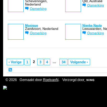
Scheveningen,
Qld, Australië
Nederland
Opmerking
Opmerking
Monique
Nienke Nauta
Zandvoort, Nederland
Leeuwarden, Ne
Opmerking
Opmerking
2
…
‹ Vorige
1
3
4
34
Volgende ›
© 2026 Gemaakt door
RoelvanN
. Verzorgd door