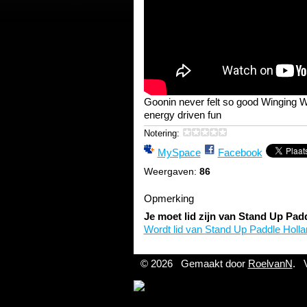
Goonin never felt so good Winging W
energy driven fun
Notering:
MySpace
Facebook
Weergaven:
86
Opmerking
Je moet lid zijn van Stand Up Pad
Wordt lid van Stand Up Paddle Holla
© 2026 Gemaakt door
RoelvanN
. 