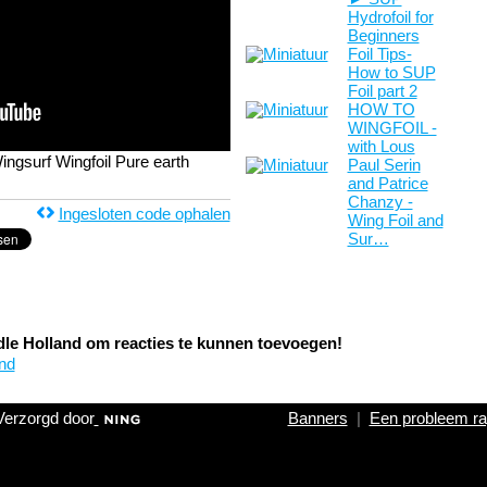
Hydrofoil for
Beginners
Foil Tips-
How to SUP
Foil part 2
HOW TO
WINGFOIL -
with Lous
ingsurf Wingfoil Pure earth
Paul Serin
and Patrice
Chanzy -
Ingesloten code ophalen
Wing Foil and
Sur…
dle Holland om reacties te kunnen toevoegen!
nd
Verzorgd door
Banners
|
Een probleem ra