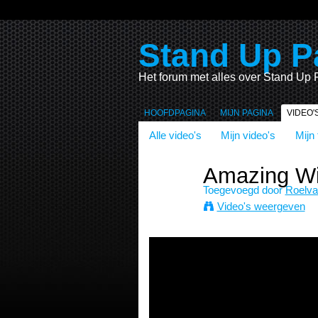
Stand Up P
Het forum met alles over Stand Up 
HOOFDPAGINA
MIJN PAGINA
VIDEO'
Alle video's
Mijn video's
Mijn 
Amazing Win
Toegevoegd door
Roelv
Video's weergeven