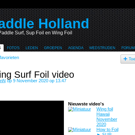
addle Holland
Paddle Surf, Sup Foil en Wing Foil
S
FOTO'S
LEDEN
GROEPEN
AGENDA
WEDSTRIJDEN
FORUM
favorieten
To
g Surf Foil video
anN
op 9 November 2020 op 13.47
Nieuwste video's
Wing foil
Hawaii
November
2020
How to Foil
► SUP