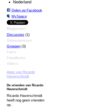
Nederland
Delen op Facebook
MySpace
Blogteksten
(1)
Discussies
Gebeurtenissen
(3)
Groepen
Foto's
Fotoalbums
Video's
Apps van Ricardo
Haverschmidt
De vrienden van Ricardo
Haverschmidt
Ricardo Haverschmidt
heeft nog geen vrienden
op .